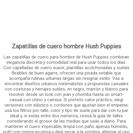
Zapatillas de cuero hombre Hush Puppies
Las zapatillas de cuero para hombre de Hush Puppies combinan
elegancia discreta y comodidad real para usar todos los días.
Con capelladas de cuero suave, plantillas acolchonadas y suelas
flexibles de buen agarre, ofrecen una pisada estable que
acompaña rutinas urbanas largas sin resignar estilo. Vas a
encontrar diseños urbanos minimalistas y propuestas casuales
con costuras y herrajes sutiles, en negro, marrón y blanco para
resolver desde un look con jean y chomba hasta un smart-
casual con chino y camisa. Si preferís calce práctico, elegí
versiones con elástico o cordones que ajustan bien el empeine;
usá los filtros por talle, color y tipo de suela para dar con tu par
ideal y, si estás entre dos números, revisá la guía de talles
considerando el grosor de las medias que usás a diario. Para
mantener el cuero impecable, limpiá con paño apenas húmedo,
nutrí con crema incolora y dejá secar a la sombra; alternar el uso