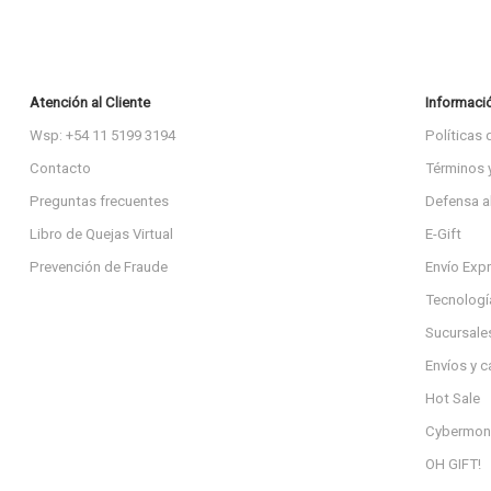
Atención al Cliente
Informaci
Wsp: +54 11 5199 3194
Políticas 
Contacto
Términos 
Preguntas frecuentes
Defensa a
Libro de Quejas Virtual
E-Gift
Prevención de Fraude
Envío Exp
Tecnologí
Sucursale
Envíos y 
Hot Sale
Cybermon
OH GIFT!