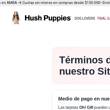
en AMBA •
6 Cuotas sin interes en compras desde $150.000
• Envío 
DOG LOVERS
FINAL S