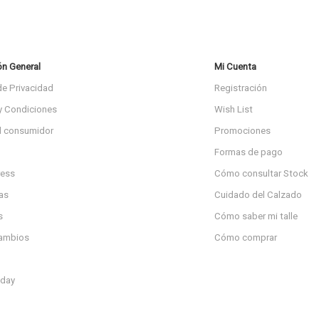
ón General
Mi Cuenta
de Privacidad
Registración
y Condiciones
Wish List
l consumidor
Promociones
Formas de pago
ress
Cómo consultar Stock
as
Cuidado del Calzado
s
Cómo saber mi talle
cambios
Cómo comprar
day