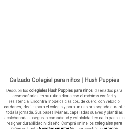
Calzado Colegial para niños | Hush Puppies
Descubrí los
colegiales Hush Puppies para niños
, diseñados para
acompañarlos en su rutina diaria con el máximo confort y
resistencia. Encontrá modelos clásicos, de cuero, con velcro o
cordones, ideales para el colegio y para un uso prolongado durante
toda la jornada. Sus bases livianas, capelladas suaves y plantillas
acolchonadas aseguran comodidad y estabilidad en cada paso, sin
resignar durabilidad ni diseño. Comprá online los
colegiales para
niños
en hasta
6 cuotas sin interés
y aprovechá las
promos