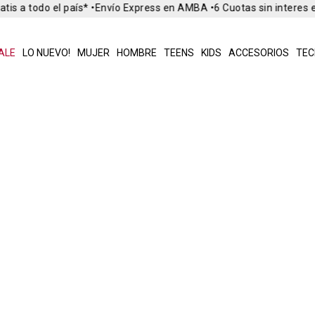
tis a todo el país* •
Envío Express en AMBA •
6 Cuotas sin interes 
ALE
LO NUEVO!
MUJER
HOMBRE
TEENS
KIDS
ACCESORIOS
TEC