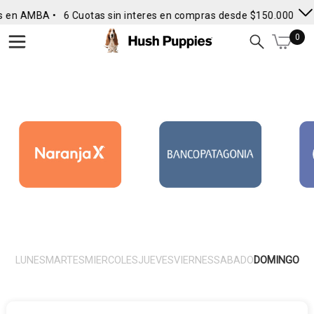
s en AMBA •
6 Cuotas sin interes en compras desde $150.000
• E
0
LUNES
MARTES
MIERCOLES
JUEVES
VIERNES
SABADO
DOMINGO