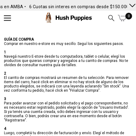
ss en AMBA •
6 Cuotas sin interes en compras desde $150.000
• 
0
GUÍA DE COMPRA
Comprar en nuestro e-store es muy secillo. Seguí los siguientes pasos.
1
Navegá nuestro E-store desde tu computadora, tablet o celular, elegí los
productos que quieras comprar y agregalos a tu carrito de compras. No te
olvides de consultar nuestra guía de talles.
2
El carrito de compras mostrará un resumen de tu selección. Para remover
items del carro, hacé click en eliminar si no hay stock de alguno de los
producto elegidos, se indicará con una leyenda aclarando "Sin stock". Una
vez conforma tu pedido, hacé click en "Finalizar Compra".
3
Para poder avanzar con el pedido solicitado y el pago correspondiente, no
es necesario estar registrado, podés elegir la opción de "Usuario Invitado".
Si ya tenés una cuenta creada, sólo debes ingresar con tu usuario y
contraseña. O bien, podrás crear una en ese momento desde el botón
"Registrarse".
4
Luego, completá tu dirección de facturación y envío. Elegí el método de