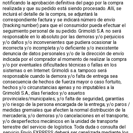
notificando la aprobación definitiva del pago por la compra
realizada y que su pedido está siendo procesado. Allí, se
incluirá el detalle de la compra, se adjuntará la
correspondiente factura y se indicará número de envío
(tracking number) para que el consumidor pueda efectuar el
seguimiento personal de su pedido. Grimoldi S.A. no será
responsable en lo absoluto por las demoras y/o perjuicios
y/o daños y/o inconvenientes que pudiera ocasionar la
incorrecta y/o incompleta y/o deficiente y/o inexistente
denuncia de datos personales y/o de la dirección de envío
indicada por el comprador al momento de realizar la compra
y/o por eventuales dificultades técnicas o fallas en los
sistemas o en Internet. Grimoldi s.a. tampoco será
responsable cuando la demora y/o falta de entrega sea
consecuencia de hechos de fuerza mayor o caso fortuito,
hechos y/o circunstancias ajenas y no imputables a la
Grimoldi S.A.; días feriados y/o asuetos
provinciales/municipales; y/o falta de seguridad, garantías
y/o riesgo de la persona encargada de la entrega; y/o paros /
medidas gremiales que afecten la normal distribución de la
mercadería; y/o demoras y/o cancelaciones en el transporte;
y/o desperfectos mecánicos en la unidad de transporte
terrestre del servicio de logística. Toda duda o consulta del
servicio Envío EXPRESS deberá ser canalizada mediante los