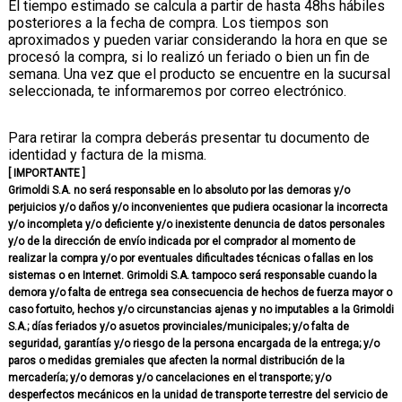
El tiempo estimado se calcula a partir de hasta 48hs hábiles
posteriores a la fecha de compra. Los tiempos son
aproximados y pueden variar considerando la hora en que se
procesó la compra, si lo realizó un feriado o bien un fin de
semana. Una vez que el producto se encuentre en la sucursal
seleccionada, te informaremos por correo electrónico.
Para retirar la compra deberás presentar tu documento de
identidad y factura de la misma.
[ IMPORTANTE ]
Grimoldi S.A. no será responsable en lo absoluto por las demoras y/o
perjuicios y/o daños y/o inconvenientes que pudiera ocasionar la incorrecta
y/o incompleta y/o deficiente y/o inexistente denuncia de datos personales
y/o de la dirección de envío indicada por el comprador al momento de
realizar la compra y/o por eventuales dificultades técnicas o fallas en los
sistemas o en Internet. Grimoldi S.A. tampoco será responsable cuando la
demora y/o falta de entrega sea consecuencia de hechos de fuerza mayor o
caso fortuito, hechos y/o circunstancias ajenas y no imputables a la Grimoldi
S.A.; días feriados y/o asuetos provinciales/municipales; y/o falta de
seguridad, garantías y/o riesgo de la persona encargada de la entrega; y/o
paros o medidas gremiales que afecten la normal distribución de la
mercadería; y/o demoras y/o cancelaciones en el transporte; y/o
desperfectos mecánicos en la unidad de transporte terrestre del servicio de