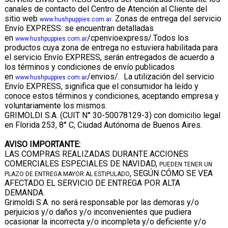
canales de contacto del Centro de Atención al Cliente del
sitio web
. Zonas de entrega del servicio
www.hushpuppies.com.ar
Envío EXPRESS: se encuentran detalladas
en
/cpenvioexpress/.Todos los
www.hushpuppies.com.ar
productos cuya zona de entrega no estuviera habilitada para
el servicio Envío EXPRESS, serán entregados de acuerdo a
los términos y condiciones de envío publicados
en
/envios/. La utilización del servicio
www.hushpuppies.com.ar
Envío EXPRESS, significa que el consumidor ha leído y
conoce estos términos y condiciones, aceptando empresa y
voluntariamente los mismos.
GRIMOLDI S.A. (CUIT N° 30-50078129-3) con domicilio legal
en Florida 253, 8° C, Ciudad Autónoma de Buenos Aires.
AVISO IMPORTANTE:
LAS COMPRAS REALIZADAS DURANTE ACCIONES
COMERCIALES ESPECIALES DE NAVIDAD,
PUEDEN TENER UN
, SEGÚN CÓMO SE VEA
PLAZO DE ENTREGA MAYOR AL ESTIPULADO
AFECTADO EL SERVICIO DE ENTREGA POR ALTA
DEMANDA.
Grimoldi S.A. no será responsable por las demoras y/o
perjuicios y/o daños y/o inconvenientes que pudiera
ocasionar la incorrecta y/o incompleta y/o deficiente y/o