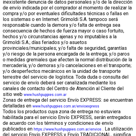
inexistente denuncia de datos personales y/o de la dirección
de envío indicada por el comprador al momento de realizar la
compra y/o por eventuales dificultades técnicas o fallas en
los sistemas o en Internet. Grimoldi S.A. tampoco será
responsable cuando la demora y/o falta de entrega sea
consecuencia de hechos de fuerza mayor o caso fortuito,
hechos y/o circunstancias ajenas y no imputables a la
Grimoldi S.A.; días feriados y/o asuetos
provinciales/municipales; y/o falta de seguridad, garantías
y/o riesgo de la persona encargada de la entrega; y/o paros
o medidas gremiales que afecten la normal distribución de la
mercadería; y/o demoras y/o cancelaciones en el transporte;
y/o desperfectos mecánicos en la unidad de transporte
terrestre del servicio de logística. Toda duda o consulta del
servicio de envío deberá ser canalizada mediante los
canales de contacto del Centro de Atención al Cliente del
sitio web
www.hushpuppies.com.ar
Zonas de entrega del servicio Envío EXPRESS: se encuentran
detalladas en
www.hushpuppies.com.ar/envioexpress
Todos los productos cuya zona de entrega no estuviera
habilitada para el servicio Envío EXPRESS, serán entregados
de acuerdo con los términos y condiciones de envío
publicados en
. La utilización
https://www.hushpuppies.com.ar/envios
del servicio Envío EXPRESS y Envío TRADICIONAL, significa