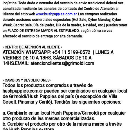
logística. Toda duda o consulta del servicio de envío tradicional deberá ser
canalizada mediante los canales de contacto del Centro de Atención al
Cliente del sitio web
www.hushpuppies.com.ar
. Las compras realizadas
durante acciones comerciales especiales (Hot Sale, Cyber Monday, Cyber
Week, Secret Sale, Día del padre, Día de la madre, Navidad, etc.) pueden tener
un PLAZO DE ENTREGA MAYOR AL ESTIPULADO, según cómo se vea
afectado el servicio de entrega por alta demanda.
• CENTRO DE ATENCIÓN AL CLIENTE •
ATENCIÓN WHATSAPP: +54 11 5199-0572 | LUNES A
VIERNES DE 10 A 18HS. SÁBADOS DE 10 A
14HS.
EMAIL: atencionclientes@grimoldi.com
• CAMBIOS Y DEVOLUCIONES •
Todos los productos comprados a través de
hushpuppies.com.ar pueden ser cambiados en cualquier local
de Grimoldi/Hush Puppies del país (a excepción de Villa
Gesell, Pinamar y Cariló). Tendrás las siguientes opciones:
a. Cambiarlo en un local Hush Puppies/Grimoldi por cualquier
otro producto de las marcas comercializadas.
b. Cambiar el producto por otro de la misma marca a través
de Hush Puppies e-store.