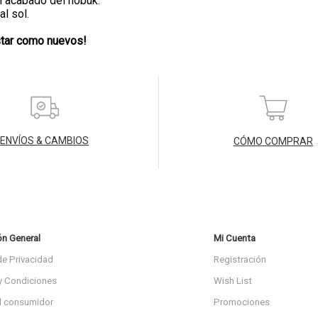
el acabado del nobuk.
l sol.
star como nuevos!
ENVÍOS & CAMBIOS
CÓMO COMPRAR
ón General
Mi Cuenta
de Privacidad
Registración
y Condiciones
Wish List
l consumidor
Promociones