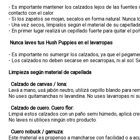
- Es importante mantener los calzados lejos de las fuentes d
contacto con el calor.
- Si los zapatos se mojan, secalos en forma natural. Nunca l
- Una vez secos, limpialos según el material de su capellada
- En primer lugar realizá un cepillado fuerte para quitar el po
Nunca laves tus Hush Puppies en el lavarropas
- Es importante no sumergir los calzados, ya que el pegamen
- Los calzados no deben secarse en secarropas, ni al sol. S
Limpieza según material de capellada
Calzado de canvas / lona:
Lavá a mano, usá jabón neutro, utilizá cepillo blando para r
No uses quitamanchas ni lavandina. No uses lavarropas ni s
Calzado de cuero. Cuero flor:
Limpiá estos calzados con un paño semi húmedo, aplicá crema
No laves ni utilices ningún otro producto.
Cuero nobuck / gamuza:
Este material es propenso a mancharse con facilidad o a acumu