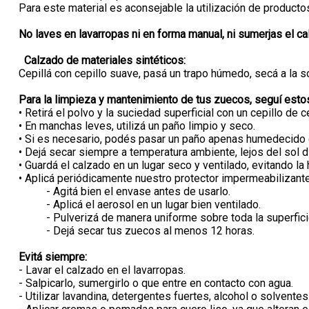
Para este material es aconsejable la utilización de producto
No laves en lavarropas ni en forma manual, ni sumerjas el ca
Calzado de materiales sintéticos:
Cepillá con cepillo suave, pasá un trapo húmedo, secá a la 
Para la limpieza y mantenimiento de tus zuecos, seguí esto
• Retirá el polvo y la suciedad superficial con un cepillo d
• En manchas leves, utilizá un paño limpio y seco.
• Si es necesario, podés pasar un paño apenas humedecido co
• Dejá secar siempre a temperatura ambiente, lejos del sol di
• Guardá el calzado en un lugar seco y ventilado, evitando l
• Aplicá periódicamente nuestro protector impermeabilizant
- Agitá bien el envase antes de usarlo.
- Aplicá el aerosol en un lugar bien ventilado.
- Pulverizá de manera uniforme sobre toda la superfic
- Dejá secar tus zuecos al menos 12 horas.
Evitá siempre:
- Lavar el calzado en el lavarropas.
- Salpicarlo, sumergirlo o que entre en contacto con agua.
- Utilizar lavandina, detergentes fuertes, alcohol o solventes