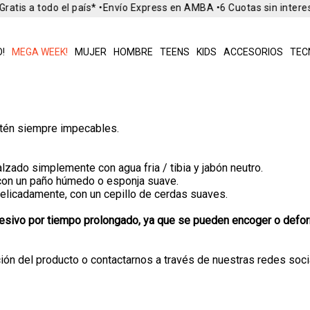
atis a todo el país* •
Envío Express en AMBA •
6 Cuotas sin intere
!
MEGA WEEK!
MUJER
HOMBRE
TEENS
KIDS
ACCESORIOS
TEC
tén siempre impecables.
lzado simplemente con agua fria / tibia y jabón neutro.
o con un paño húmedo o esponja suave.
delicadamente, con un cepillo de cerdas suaves.
xcesivo por tiempo prolongado, ya que se pueden encoger o defor
ipción del producto o contactarnos a través de nuestras redes so