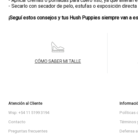
- Aplicar cremas o pomadas para cuero liso, ya que alteran 
- Secarlo con secador de pelo, estufas o exposición directa a
¡Seguí estos consejos y tus Hush Puppies siempre van a e
CÓMO SABER MI TALLE
Atención al Cliente
Informaci
Wsp: +54 11 5199 3194
Políticas 
Contacto
Términos 
Preguntas frecuentes
Defensa a