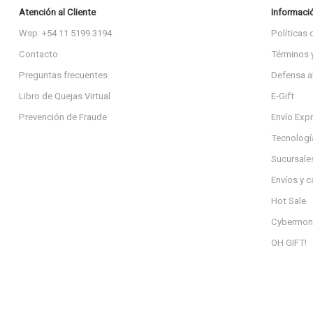
Atención al Cliente
Informaci
Wsp: +54 11 5199 3194
Políticas 
Contacto
Términos 
Preguntas frecuentes
Defensa a
Libro de Quejas Virtual
E-Gift
Prevención de Fraude
Envío Exp
Tecnologí
Sucursale
Envíos y 
Hot Sale
Cybermon
OH GIFT!