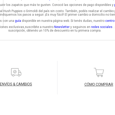
irir los zapatos que más te gusten. Conocé las opciones de pago disponibles y
l Hush Puppies o Grimoldi del país sin costo. También, podés realizar el cambi
indiquemos los pasos a seguir. ¡Es muy fácil! El primer cambio a domicilio no tie
mos con una
guía
disponible en nuestra página web. Si tenés dudas, nuestro
centro
iones exclusivas,suscribite a nuestro
Newsletter
y seguinos en
redes sociales
.
suscripción, obtenés un 10% de descuento en tu primera compra.
ENVÍOS & CAMBIOS
CÓMO COMPRAR