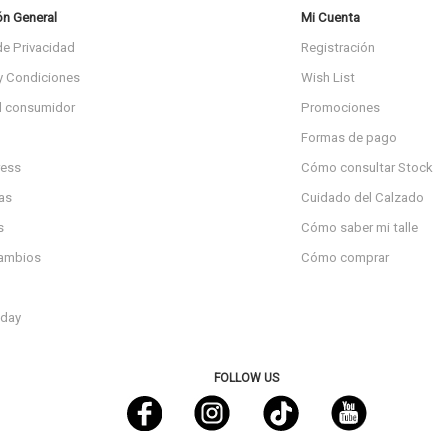
ón General
Mi Cuenta
de Privacidad
Registración
y Condiciones
Wish List
l consumidor
Promociones
Formas de pago
ress
Cómo consultar Stock
as
Cuidado del Calzado
s
Cómo saber mi talle
cambios
Cómo comprar
day
FOLLOW US