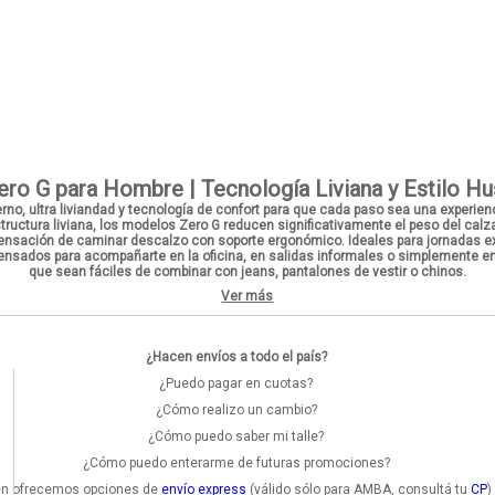
ro G para Hombre | Tecnología Liviana y Estilo H
no, ultra liviandad
y
tecnología de confort
para que cada paso sea una experienci
tructura liviana
, los modelos
Zero G
reducen significativamente el peso del calz
sensación de caminar descalzo con soporte ergonómico. Ideales para jornadas e
sados para acompañarte en la oficina, en salidas informales o simplemente en t
que sean fáciles de combinar con jeans, pantalones de vestir o chinos.
Ver más
¿Hacen envíos a todo el país?
¿Puedo pagar en cuotas?
¿Cómo realizo un cambio?
¿Cómo puedo saber mi talle?
¿Cómo puedo enterarme de futuras promociones?
bién ofrecemos opciones de
envío express
(válido sólo para AMBA, consultá tu
CP
)