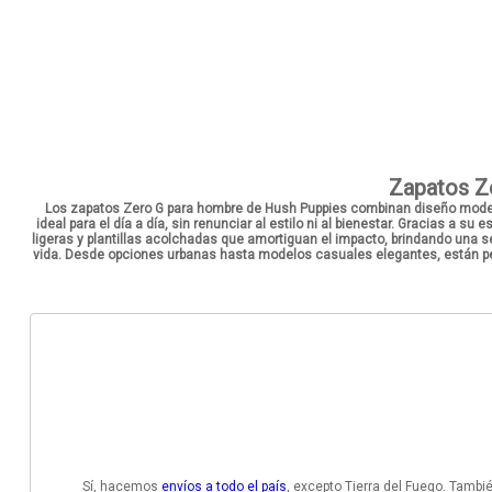
Zapatos Ze
Los
zapatos Zero G para hombre
de Hush Puppies combinan
diseño moder
ideal para el día a día, sin renunciar al estilo ni al bienestar. Gracias a su
es
ligeras
y plantillas acolchadas que amortiguan el impacto, brindando una 
vida. Desde opciones urbanas hasta modelos casuales elegantes, están pen
Sí, hacemos
envíos a todo el país
, excepto Tierra del Fuego. Tam