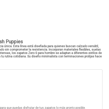
ush Puppies
a única. Esta línea está diseñada para quienes buscan calzado versátil,
ado sin comprometer la resistencia. Incorporan
materiales flexibles, suelas
xtensas, los zapatos
Zero G para hombre
se adaptan a diferentes estilos de
u rutina cotidiana. Su diseño minimalista con terminaciones prolijas hace
 para que puedas disfrutar de tus zapatos lo más pronto posible.