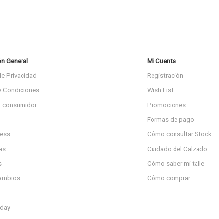
ón General
Mi Cuenta
de Privacidad
Registración
y Condiciones
Wish List
l consumidor
Promociones
Formas de pago
ress
Cómo consultar Stock
as
Cuidado del Calzado
s
Cómo saber mi talle
cambios
Cómo comprar
day