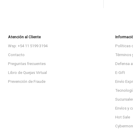
Atención al Cliente
Informaci
Wsp: +54 11 5199 3194
Políticas 
Contacto
Términos 
Preguntas frecuentes
Defensa a
Libro de Quejas Virtual
E-Gift
Prevención de Fraude
Envío Exp
Tecnologí
Sucursale
Envíos y 
Hot Sale
Cybermon