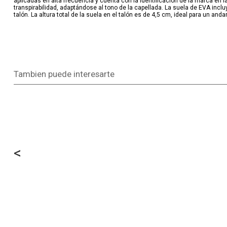
aplicadas en alta frecuencia y cuenta con la identificación de la marca en la
transpirabilidad, adaptándose al tono de la capellada. La suela de EVA incl
talón. La altura total de la suela en el talón es de 4,5 cm, ideal para un anda
Tambien puede interesarte
<