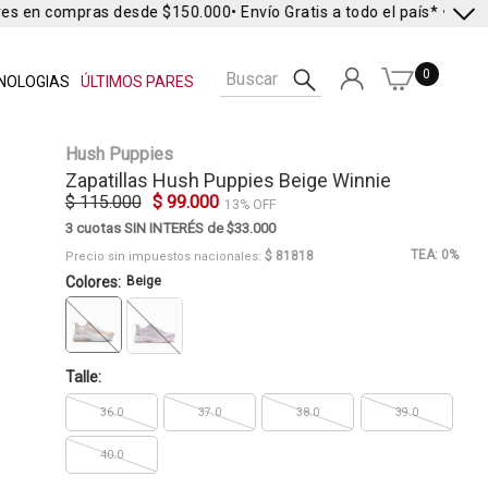
es en compras desde $150.000
• Envío Gratis a todo el país* •
Envío 
0
NOLOGIAS
ÚLTIMOS PARES
Hush Puppies
Zapatillas
Hush Puppies
Beige Winnie
$ 115.000
$ 99.000
13% OFF
3 cuotas SIN INTERÉS de $33.000
TEA: 0%
$ 81818
Precio sin impuestos nacionales:
Colores:
Beige
Talle:
36.0
37.0
38.0
39.0
40.0