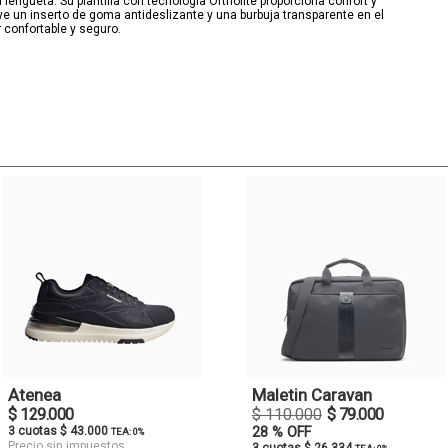
 lengüeta. Su plantilla con tecnología Ortholite proporciona confort y
uye un inserto de goma antideslizante y una burbuja transparente en el
r confortable y seguro.
Atenea
Maletin Caravan
$ 129.000
$ 110.000
$ 79.000
3 cuotas $ 43.000
28 % OFF
TEA: 0%
Precio sin impuestos