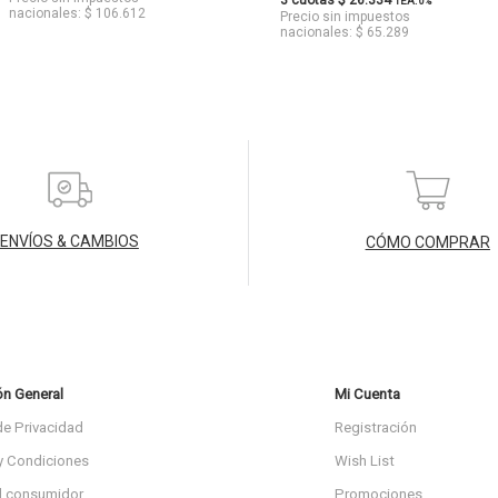
3 cuotas $ 26.334
TEA: 0%
nacionales: $ 106.612
Precio sin impuestos
nacionales: $ 65.289
ENVÍOS & CAMBIOS
CÓMO COMPRAR
ón General
Mi Cuenta
de Privacidad
Registración
y Condiciones
Wish List
l consumidor
Promociones