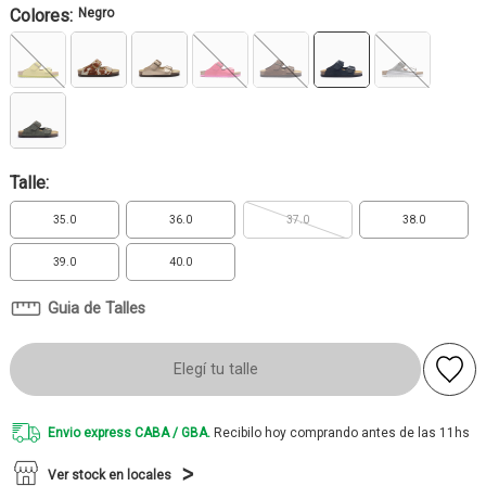
Colores:
Negro
Talle:
35.0
36.0
37.0
38.0
39.0
40.0
Guia de Talles
Elegí tu talle
Envio express CABA / GBA.
Recibilo hoy comprando antes de las 11hs
Ver stock en locales