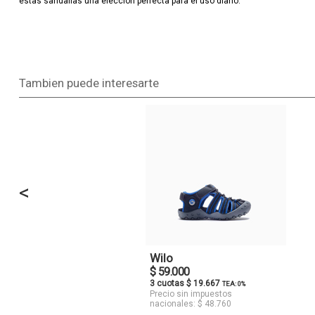
estas sandalias una elección perfecta para el uso diario.
Tambien puede interesarte
<
Wilo
$ 59.000
3 cuotas $ 19.667
TEA: 0%
Precio sin impuestos
nacionales: $ 48.760