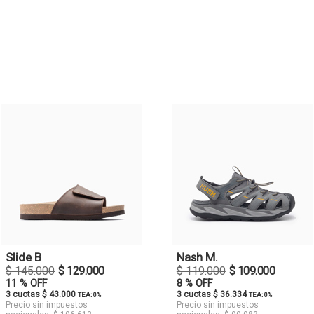
Slide B
Nash M.
$ 145.000
$ 129.000
$ 119.000
$ 109.000
11 % OFF
8 % OFF
3 cuotas $ 43.000
3 cuotas $ 36.334
TEA: 0%
TEA: 0%
Precio sin impuestos
Precio sin impuestos