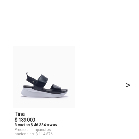
>
Tina
$ 139.000
3 cuotas $ 46.334
TEA: 0%
Precio sin impuestos
nacionales: $ 114.876