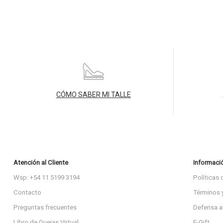
CÓMO SABER MI TALLE
Atención al Cliente
Informaci
Wsp: +54 11 5199 3194
Políticas 
Contacto
Términos 
Preguntas frecuentes
Defensa a
Libro de Quejas Virtual
E-Gift