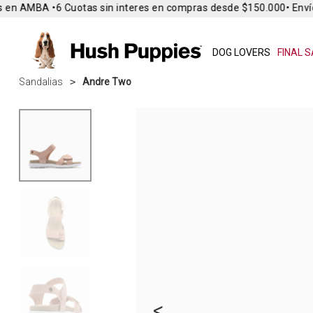
 en AMBA •
6 Cuotas sin interes en compras desde $150.000
• Envío 
DOG LOVERS
FINAL S
Sandalias
Andre Two
<