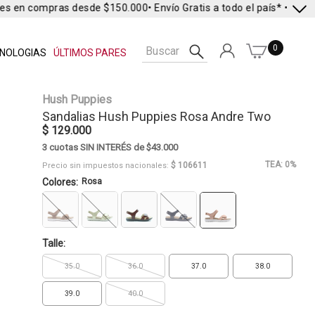
es en compras desde $150.000
• Envío Gratis a todo el país* •
Envío 
0
NOLOGIAS
ÚLTIMOS PARES
Hush Puppies
Sandalias
Hush Puppies
Rosa Andre Two
$ 129.000
3 cuotas SIN INTERÉS de $43.000
TEA: 0%
$ 106611
Precio sin impuestos nacionales:
Colores:
Rosa
Talle:
35.0
36.0
37.0
38.0
39.0
40.0