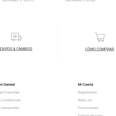
nacionales: $ 106.612
nacionales: $ 90.083
ENVÍOS & CAMBIOS
CÓMO COMPRAR
ón General
Mi Cuenta
de Privacidad
Registración
y Condiciones
Wish List
l consumidor
Promociones
Formas de pago