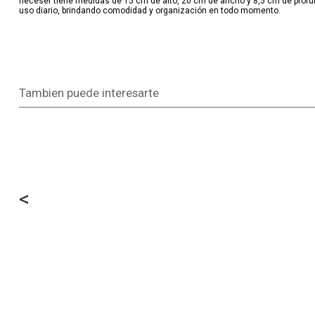
neceser tiene medidas de 15 cm de alto, 20 cm de ancho y 8,5 cm de profundi
uso diario, brindando comodidad y organización en todo momento.
Tambien puede interesarte
<