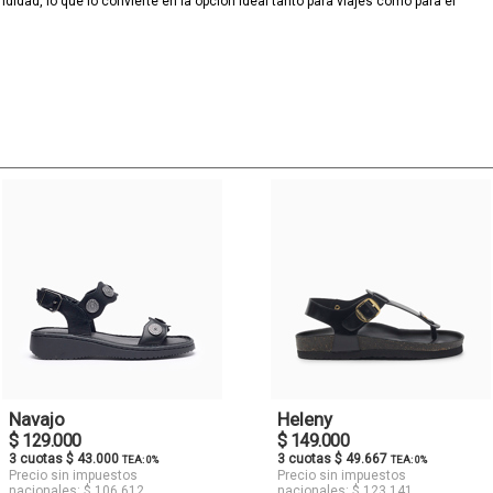
dad, lo que lo convierte en la opción ideal tanto para viajes como para el
Navajo
Heleny
$ 129.000
$ 149.000
3 cuotas $ 43.000
3 cuotas $ 49.667
TEA: 0%
TEA: 0%
Precio sin impuestos
Precio sin impuestos
nacionales: $ 106.612
nacionales: $ 123.141