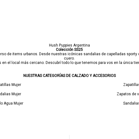
Hush Puppies Argentina
Colección SS25
erso de items urbanos. Desde nuestras icónicas sandalias de capelladas sporty co
cuero.
tis en el local más cercano. Descubrí todo lo que tenemos para vos en la única tie
NUESTRAS CATEGORÍAS DE CALZADO Y ACCESORIOS
atillas Mujer
Zapatill
dalias Mujer
Zapatos de v
o Agua Mujer
Sandalia