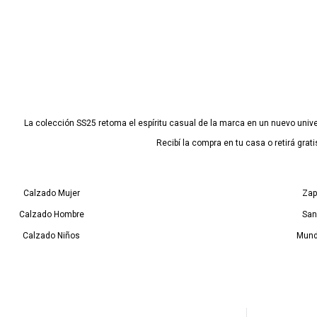
La colección SS25 retoma el espíritu casual de la marca en un nuevo univ
Recibí la compra en tu casa o retirá gra
Calzado Mujer
Zap
Calzado Hombre
San
Calzado Niños
Mund