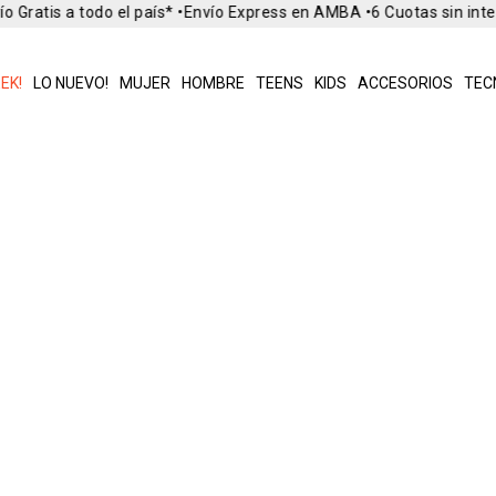
o Gratis a todo el país* •
Envío Express en AMBA •
6 Cuotas sin int
EK!
LO NUEVO!
MUJER
HOMBRE
TEENS
KIDS
ACCESORIOS
TEC