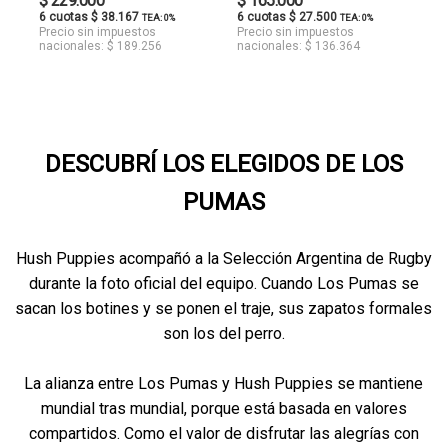
$ 229.000
$ 165.000
6 cuotas $ 38.167
6 cuotas $ 27.500
TEA: 0%
TEA: 0%
Precio sin impuestos
Precio sin impuestos
nacionales: $ 189.256
nacionales: $ 136.364
DESCUBRÍ LOS ELEGIDOS DE LOS
PUMAS
Hush Puppies acompañó a la Selección Argentina de Rugby
durante la foto oficial del equipo. Cuando Los Pumas se
sacan los botines y se ponen el traje, sus zapatos formales
son los del perro.
La alianza entre Los Pumas y Hush Puppies se mantiene
mundial tras mundial, porque está basada en valores
compartidos. Como el valor de disfrutar las alegrías con