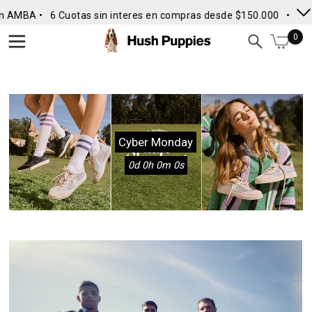
 AMBA •
6 Cuotas sin interes en compras desde $150.000
• Envío 
0
Cyber Monday
0d 0h 0m 0s