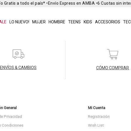
o Gratis a todo el país* •
Envío Express en AMBA •
6 Cuotas sin int
ALE
LO NUEVO!
MUJER
HOMBRE
TEENS
KIDS
ACCESORIOS
TEC
ENVÍOS & CAMBIOS
CÓMO COMPRAR
ón General
Mi Cuenta
de Privacidad
Registración
y Condiciones
Wish List