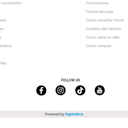
l consumidor
Promociones
Formas de pago
ress
Cómo consultar Stock
as
Cuidado del Calzado
s
Cómo saber mi talle
cambios
Cómo comprar
day
FOLLOW US
Powered by
Ingematica