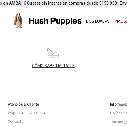
s en AMBA •
6 Cuotas sin interes en compras desde $150.000
• Enví
DOG LOVERS
FINAL S
CÓMO SABER MI TALLE
Atención al Cliente
Informaci
Wsp: +54 11 5199 3194
Políticas 
Contacto
Términos 