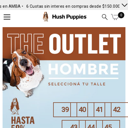
s en AMBA •
6 Cuotas sin interes en compras desde $150.000
• E
0
39
40
41
42
43
44
45