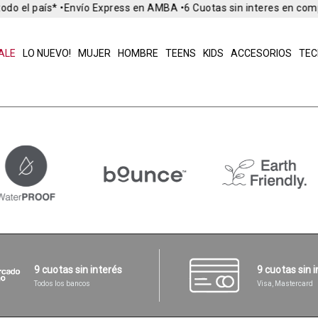
o el país* •
Envío Express en AMBA •
6 Cuotas sin interes en comp
ALE
LO NUEVO!
MUJER
HOMBRE
TEENS
KIDS
ACCESORIOS
TEC
9 cuotas sin interés
9 cuotas sin 
Todos los bancos
Visa, Mastercard