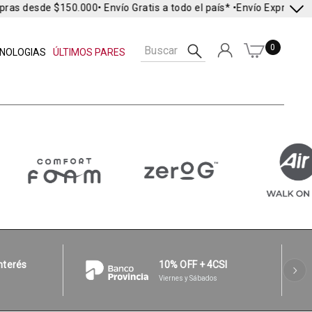
ras desde $150.000
• Envío Gratis a todo el país* •
Envío Express en 
0
NOLOGIAS
ÚLTIMOS PARES
interés
10% OFF + 4CSI
Viernes y Sábados