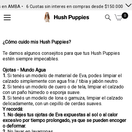
 en AMBA •
6 Cuotas sin interes en compras desde $150.000
• En
0
¿Cómo cuido mis Hush Puppies?
Te damos algunos consejitos para que tus Hush Puppies
estén siempre impecables.
Ojotas - Mundo Agua
1.
Si tenés un modelo de material de Eva, podes limpiar el
calzado simplemente con agua fria / tibia y jabón neutro.
2.
Si tenés un modelo de cuero o de tela, limpiar el calzado
con un paño húmedo o esponja suave.
3.
Si tenés un modelo de lona o gamuza, limpiar el calzado
delicadamente, con un cepillo de cerdas suaves.
Y recordá:
1. No dejes tus ojotas de Eva expuestas al sol o al calor
excesivo por tiempo prolongado, ya que se pueden encoger
o deformar.
2.
No lavar en lavarropas.