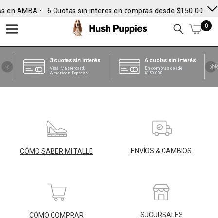
ss en AMBA •
6 Cuotas sin interes en compras desde $150.000
• 
0
3 cuotas sin interés
6 cuotas sin interés
Visa, Mastercard,
En compras desde
American Express
$150.000
ENVÍOS & CAMBIOS
CÓMO SABER MI TALLE
SUCURSALES
CÓMO COMPRAR