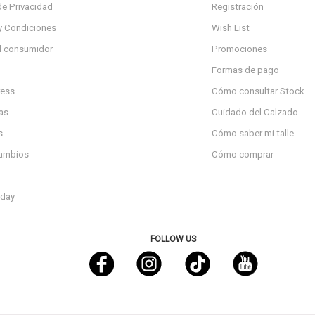
de Privacidad
Registración
y Condiciones
Wish List
l consumidor
Promociones
Formas de pago
ress
Cómo consultar Stock
as
Cuidado del Calzado
s
Cómo saber mi talle
cambios
Cómo comprar
day
FOLLOW US