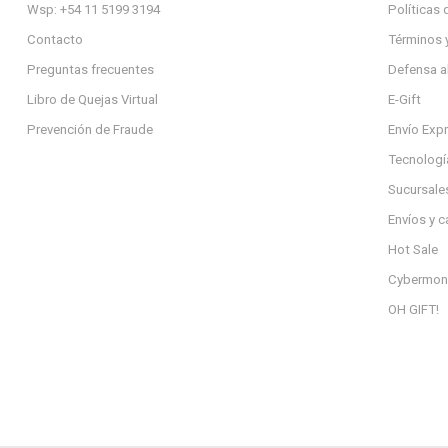
Wsp: +54 11 5199 3194
Políticas 
Contacto
Términos 
Preguntas frecuentes
Defensa a
Libro de Quejas Virtual
E-Gift
Prevención de Fraude
Envío Exp
Tecnologí
Sucursale
Envíos y 
Hot Sale
Cybermon
OH GIFT!