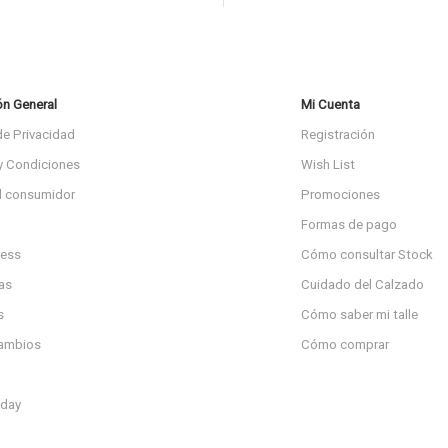
ón General
Mi Cuenta
de Privacidad
Registración
y Condiciones
Wish List
l consumidor
Promociones
Formas de pago
ress
Cómo consultar Stock
as
Cuidado del Calzado
s
Cómo saber mi talle
cambios
Cómo comprar
day