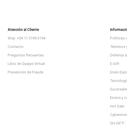
Atención al Cliente
Informaci
Wsp: +54 11 5199 3194
Políticas 
Contacto
Términos 
Preguntas frecuentes
Defensa a
Libro de Quejas Virtual
E-Gift
Prevención de Fraude
Envío Exp
Tecnologí
Sucursale
Envíos y 
Hot Sale
Cybermon
OH GIFT!