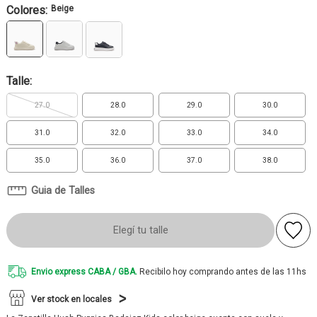
Colores:
Beige
Talle:
27.0
28.0
29.0
30.0
31.0
32.0
33.0
34.0
35.0
36.0
37.0
38.0
Guia de Talles
Elegí tu talle
Envio express CABA / GBA.
Recibilo hoy comprando antes de las 11hs
Ver stock en locales