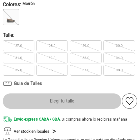
Colores:
Marrón
Talle:
27.0
28.0
29.0
30.0
31.0
32.0
33.0
34.0
35.0
36.0
37.0
38.0
Guia de Talles
Elegí tu talle
Envio express CABA / GBA.
Si compras ahora lo recibiras mañana
Ver stock en locales