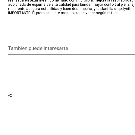
realizada en textil mesh combinado con microfibra, mejora la respirabilidad
acolchado de espuma de alta calidad para brindar mayor confort al pie. El a
resistente asegura estabilidad y buen desempeño, y la plantilla de polyethe
IMPORTANTE: El precio de este modelo puede variar según el talle
Tambien puede interesarte
<