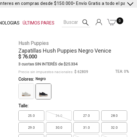
nteres en compras desde $150.000
• Envío Gratis a todo el país* •
En
0
NOLOGIAS
ÚLTIMOS PARES
Hush Puppies
Zapatillas
Hush Puppies
Negro Venice
$ 76.000
3 cuotas SIN INTERÉS de $25.334
TEA: 0%
$ 62809
Precio sin impuestos nacionales:
Colores:
Negro
Talle:
25.0
26.0
27.0
28.0
29.0
30.0
31.0
32.0