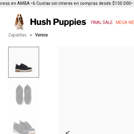
ress en AMBA •
6 Cuotas sin interes en compras desde $150.000
• E
FINAL SALE
MEGA WE
Zapatillas
Venice
<