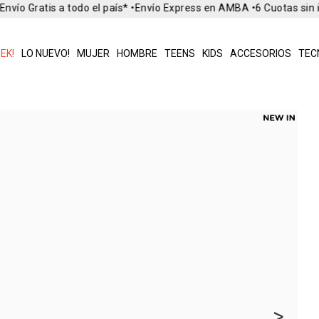
nvío Gratis a todo el país* •
Envío Express en AMBA •
6 Cuotas sin i
EK!
LO NUEVO!
MUJER
HOMBRE
TEENS
KIDS
ACCESORIOS
TEC
>