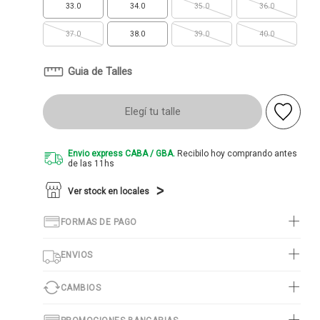
33.0
34.0
35.0
36.0
37.0
38.0
39.0
40.0
Guia de Talles
Elegí tu talle
Envio express CABA / GBA.
Recibilo hoy comprando antes
de las 11hs
Ver stock en locales
FORMAS DE PAGO
ENVIOS
CAMBIOS