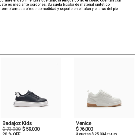
 durante el uso, mientras que tanto la lengua como el cuello cuentan con
juste es mediante cordones. Su suela bicolor de material sintético
r termoformada ofrece comodidad y soporte en el talón y el arco del pie.
Badajoz Kids
Venice
$ 73.900
$ 59.000
$ 76.000
20 % OFF
3 cuotas $ 25.334
TEA: 0%