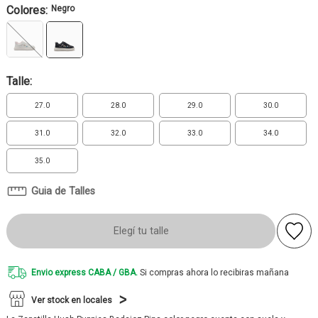
Colores:
Negro
Talle:
27.0
28.0
29.0
30.0
31.0
32.0
33.0
34.0
35.0
Guia de Talles
Elegí tu talle
Envio express CABA / GBA.
Si compras ahora lo recibiras mañana
Ver stock en locales