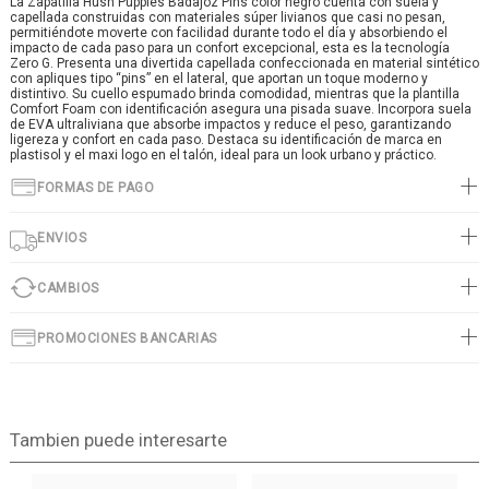
La Zapatilla Hush Puppies Badajoz Pins color negro cuenta con suela y
capellada construidas con materiales súper livianos que casi no pesan,
permitiéndote moverte con facilidad durante todo el día y absorbiendo el
impacto de cada paso para un confort excepcional, esta es la tecnología
Zero G. Presenta una divertida capellada confeccionada en material sintético
con apliques tipo “pins” en el lateral, que aportan un toque moderno y
distintivo. Su cuello espumado brinda comodidad, mientras que la plantilla
Comfort Foam con identificación asegura una pisada suave. Incorpora suela
de EVA ultraliviana que absorbe impactos y reduce el peso, garantizando
ligereza y confort en cada paso. Destaca su identificación de marca en
plastisol y el maxi logo en el talón, ideal para un look urbano y práctico.
FORMAS DE PAGO
ENVIOS
CAMBIOS
PROMOCIONES BANCARIAS
Tambien puede interesarte