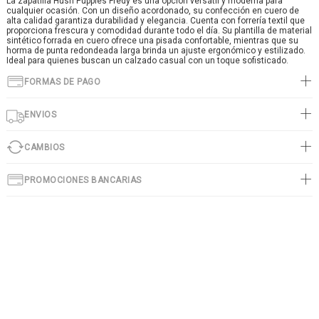
La zapatilla Hush Puppies Fredy es una opción versátil y moderna para
cualquier ocasión. Con un diseño acordonado, su confección en cuero de
alta calidad garantiza durabilidad y elegancia. Cuenta con forrería textil que
proporciona frescura y comodidad durante todo el día. Su plantilla de material
sintético forrada en cuero ofrece una pisada confortable, mientras que su
horma de punta redondeada larga brinda un ajuste ergonómico y estilizado.
Ideal para quienes buscan un calzado casual con un toque sofisticado.
FORMAS DE PAGO
ENVIOS
CAMBIOS
PROMOCIONES BANCARIAS