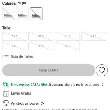
Colores:
Negro
Talle:
39.0
40.0
41.0
42.0
43.0
44.0
45.0
Guia de Talles
Elegí tu talle
Envio express CABA / GBA.
Si compras ahora lo recibiras el lunes 10
Envío Gratis
Ver stock en locales