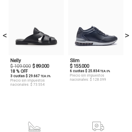
<
>
Nelly
Slim
$ 109.000
$ 89.000
$ 155.000
18 % OFF
6 cuotas $ 25.834
TEA: 0%
Precio sin impuestos
3 cuotas $ 29.667
TEA: 0%
nacionales: $ 128.099
Precio sin impuestos
nacionales: $ 73.554