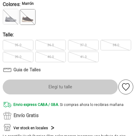
Colores:
Marrón
Talle:
35.0
36.0
37.0
38.0
39.0
40.0
41.0
Guia de Talles
Elegí tu talle
Envio express CABA / GBA.
Si compras ahora lo recibiras mañana
Envío Gratis
Ver stock en locales