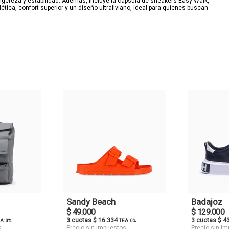
igereza y estabilidad. Además, incluye la cápsula de sneakers Easy Walk,
tica, confort superior y un diseño ultraliviano, ideal para quienes buscan
Sandy Beach
Badajoz
$ 49.000
$ 129.000
3 cuotas $ 16.334
3 cuotas $ 4
A: 0%
TEA: 0%
s
Precio sin impuestos
Precio sin i