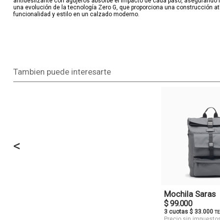
antideslizante con agujeros absorbe el impacto de cada paso, asegurando l
una evolución de la tecnología Zero G, que proporciona una construcción atlé
funcionalidad y estilo en un calzado moderno.
Tambien puede interesarte
<
Mochila Saras
$ 99.000
3 cuotas $ 33.000
TE
Precio sin impuesto