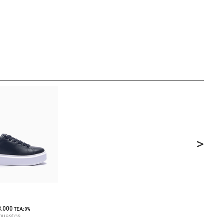
>
3.000
TEA: 0%
mpuestos