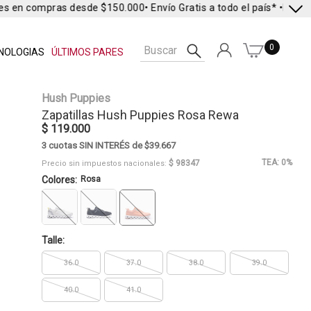
es en compras desde $150.000
• Envío Gratis a todo el país* •
Envío E
0
NOLOGIAS
ÚLTIMOS PARES
Hush Puppies
Zapatillas
Hush Puppies
Rosa Rewa
$ 119.000
3 cuotas SIN INTERÉS de $39.667
TEA: 0%
$ 98347
Precio sin impuestos nacionales:
Colores:
Rosa
Talle:
36.0
37.0
38.0
39.0
40.0
41.0