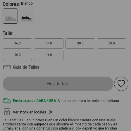
Colores:
Blanco
Talle:
36.0
37.0
38.0
39.0
40.0
41.0
Guia de Talles
Elegí tu talle
Envio express CABA / GBA.
Si compras ahora lo recibiras mañana
Ver stock en locales
La Zapatilla Hush Puppies Djen Pin color blanco cuenta con una suela
antideslizante con agujeros que absorbe el impacto de cada paso y es
ultraliviana, con una construcción atlética y look deportivo que brindan