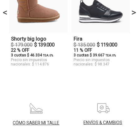
<
>
Shorty big logo
Fira
$ 179.000
$ 139.000
$ 135.000
$ 119.000
22 % OFF
11 % OFF
3 cuotas $ 46.334
3 cuotas $ 39.667
TEA: 0%
TEA: 0%
Precio sin impuestos
Precio sin impuestos
nacionales: $ 114.876
nacionales: $ 98.347
ENVÍOS & CAMBIOS
CÓMO SABER MI TALLE