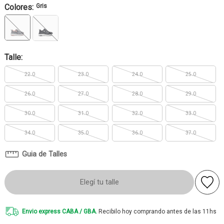
Colores:
Gris
Talle:
22.0
23.0
24.0
25.0
26.0
27.0
28.0
29.0
30.0
31.0
32.0
33.0
34.0
35.0
36.0
37.0
Guia de Talles
Elegí tu talle
Envio express CABA / GBA.
Recibilo hoy comprando antes de las 11hs