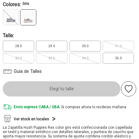
Colores:
Gris
Talle:
28.0
29.0
30.0
31.0
32.0
33.0
34.0
35.0
Guia de Talles
Elegí tu talle
Envio express CABA / GBA.
Si compras ahora lo recibiras mañana
Ver stock en locales
La Zapatilla Hush Puppies Rex color gris está confeccionada con capellada
en textil y material sintético con detalles laterales, y puntera de caucho que
aporta mayor resistencia. Su sistema de ajuste combina cordón elástico y