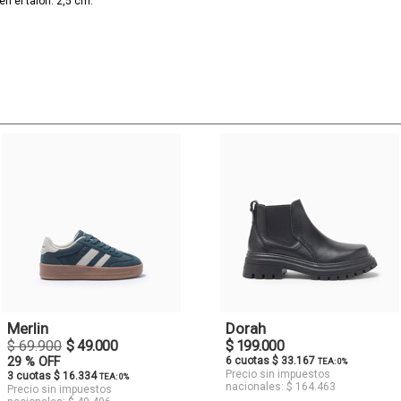
en el talón: 2,5 cm.
Merlin
Dorah
$ 69.900
$ 49.000
$ 199.000
29 % OFF
6 cuotas $ 33.167
TEA: 0%
Precio sin impuestos
3 cuotas $ 16.334
TEA: 0%
nacionales: $ 164.463
Precio sin impuestos