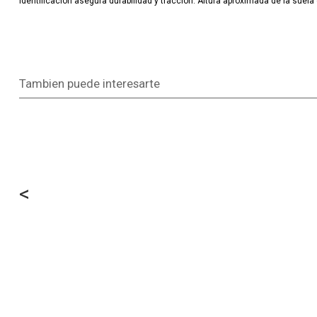
identificación asegura durabilidad y tracción. Altura aproximada de la suela 
Tambien puede interesarte
<