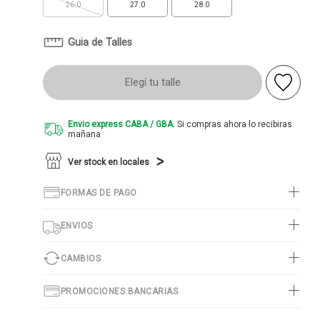
26.0
27.0
28.0
Guia de Talles
Elegí tu talle
Envio express CABA / GBA.
Si compras ahora lo recibiras
mañana
Ver stock en locales
FORMAS DE PAGO
ENVIOS
CAMBIOS
PROMOCIONES BANCARIAS