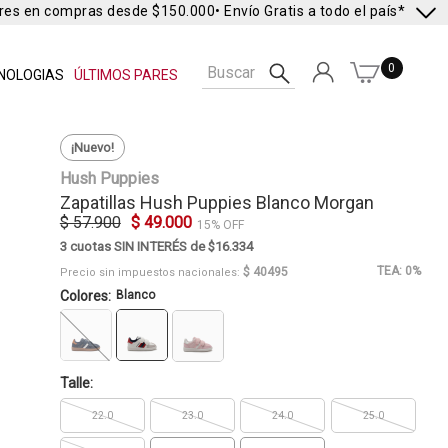
res en compras desde $150.000
• Envío Gratis a todo el país* •
Envío 
0
NOLOGIAS
ÚLTIMOS PARES
¡Nuevo!
Hush Puppies
Zapatillas
Hush Puppies
Blanco Morgan
$ 57.900
$ 49.000
15% OFF
3 cuotas SIN INTERÉS de $16.334
TEA: 0%
$ 40495
Precio sin impuestos nacionales:
Colores:
Blanco
Talle:
22.0
23.0
24.0
25.0