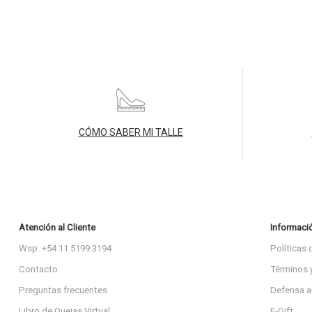
CÓMO SABER MI TALLE
Atención al Cliente
Informaci
Wsp: +54 11 5199 3194
Políticas 
Contacto
Términos 
Preguntas frecuentes
Defensa a
Libro de Quejas Virtual
E-Gift