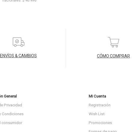
nacionales: $ 40.496
ENVÍOS & CAMBIOS
CÓMO COMPRAR
ón General
Mi Cuenta
de Privacidad
Registración
y Condiciones
Wish List
l consumidor
Promociones
Formas de pago