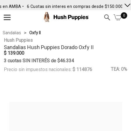
s en AMBA •
6 Cuotas sin interes en compras desde $150.000
• E
0
Sandalias
Oxfy II
Hush Puppies
Sandalias
Hush Puppies
Dorado Oxfy II
$ 139.000
3 cuotas SIN INTERÉS de $46.334
TEA: 0%
Precio sin impuestos nacionales:
$ 114876