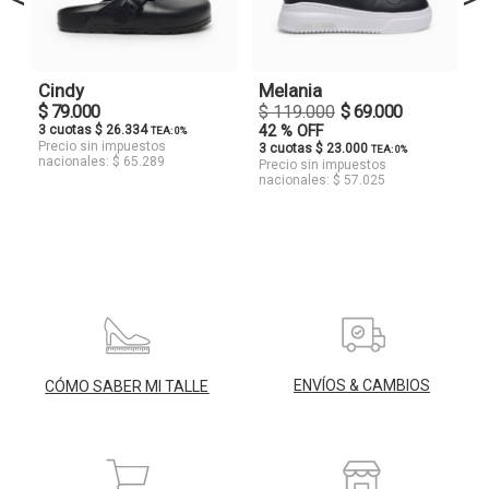
Cindy
Melania
$ 79.000
$ 119.000
$ 69.000
3 cuotas $ 26.334
42 % OFF
TEA: 0%
Precio sin impuestos
3 cuotas $ 23.000
TEA: 0%
nacionales: $ 65.289
Precio sin impuestos
nacionales: $ 57.025
ENVÍOS & CAMBIOS
CÓMO SABER MI TALLE