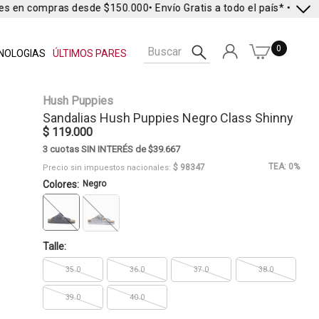
es en compras desde $150.000
• Envío Gratis a todo el país* •
Envío E
0
NOLOGIAS
ÚLTIMOS PARES
Hush Puppies
Sandalias
Hush Puppies
Negro Class Shinny
$ 119.000
3 cuotas SIN INTERÉS de $39.667
TEA: 0%
$ 98347
Precio sin impuestos nacionales:
Colores:
Negro
Talle:
35.0
36.0
37.0
38.0
39.0
40.0