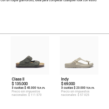
con un toque glamoroso, ideal para completar cualquier look con estilo.
Class II
Indy
$ 135.000
$ 69.000
3 cuotas $ 45.000
3 cuotas $ 23.000
TEA: 0%
TEA: 0%
Precio sin impuestos
Precio sin impuestos
nacionales: $ 111.570
nacionales: $ 57.025