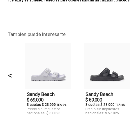
ligereza y estabilidad. Perfectas para quienes buscan un calzado cómodo y 
Tambien puede interesarte
<
Sandy Beach
Sandy Beach
$ 69.000
$ 69.000
3 cuotas $ 23.000
3 cuotas $ 23.000
TEA: 0%
TEA: 0%
Precio sin impuestos
Precio sin impuestos
nacionales: $ 57.025
nacionales: $ 57.025