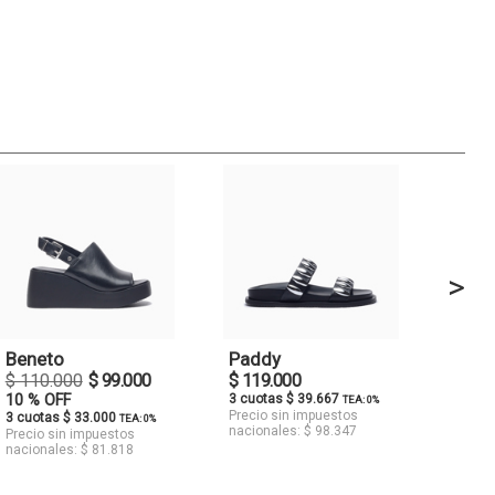
>
Beneto
Paddy
$ 110.000
$ 99.000
$ 119.000
10 % OFF
3 cuotas $ 39.667
TEA: 0%
Precio sin impuestos
3 cuotas $ 33.000
TEA: 0%
nacionales: $ 98.347
Precio sin impuestos
nacionales: $ 81.818