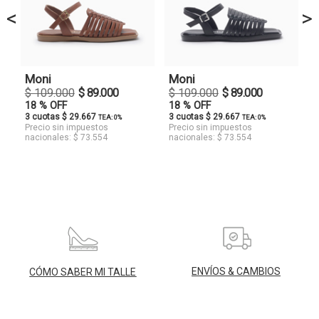
<
>
Moni
Moni
$ 109.000
$ 89.000
$ 109.000
$ 89.000
18 % OFF
18 % OFF
3 cuotas $ 29.667
3 cuotas $ 29.667
TEA: 0%
TEA: 0%
Precio sin impuestos
Precio sin impuestos
nacionales: $ 73.554
nacionales: $ 73.554
ENVÍOS & CAMBIOS
CÓMO SABER MI TALLE