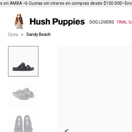
 en AMBA •
6 Cuotas sin interes en compras desde $150.000
• Envío
DOG LOVERS
FINAL S
Ojota
Sandy Beach
<