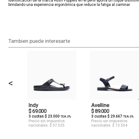
identificación de la marca Hush Puppies en el perfil aporta un toque distintiv
brindando una experiencia ergonómica que reduce la fatiga al caminar.
Tambien puede interesarte
<
Indy
Avelline
$ 69.000
$ 89.000
3 cuotas $ 23.000
3 cuotas $ 29.667
TEA: 0%
TEA: 0%
Precio sin impuestos
Precio sin impuestos
nacionales: $ 57.025
nacionales: $ 73.554