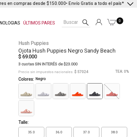
res en compras desde $150.000
• Envío Gratis a todo el país* •
Envío 
0
NOLOGIAS
ÚLTIMOS PARES
Hush Puppies
Ojota
Hush Puppies
Negro Sandy Beach
$ 69.000
3 cuotas SIN INTERÉS de $23.000
TEA: 0%
$ 57024
Precio sin impuestos nacionales:
Colores:
Negro
Talle:
35.0
36.0
37.0
38.0