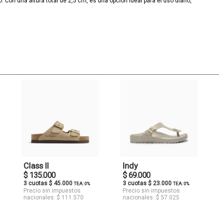
o. Con una altura total de 2,5 cm, es una opción ideal para el uso diario,
Class II
Indy
$ 135.000
$ 69.000
3 cuotas $ 45.000
3 cuotas $ 23.000
TEA: 0%
TEA: 0%
Precio sin impuestos
Precio sin impuestos
nacionales: $ 111.570
nacionales: $ 57.025