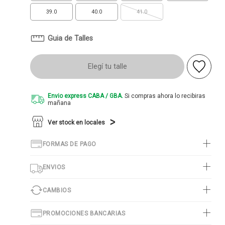
39.0
40.0
41.0
Guia de Talles
Elegí tu talle
Envio express CABA / GBA.
Si compras ahora lo recibiras
mañana
Ver stock en locales
FORMAS DE PAGO
ENVIOS
CAMBIOS
PROMOCIONES BANCARIAS