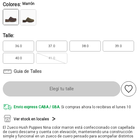
Colores:
Marrón
Talle:
36.0
37.0
38.0
39.0
40.0
41.0
Guia de Talles
Elegí tu talle
Envio express CABA / GBA.
Si compras ahora lo recibiras el lunes 10
Ver stock en locales
El Zueco Hush Puppies Nina color marron está confeccionado con capellada
de cuero descarne y cuenta con elevación, manteniendo una construcción
simple y funcional en un zueco de cuero pensado para acompañar distintos