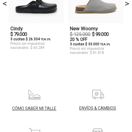
<
>
Cindy
New Woomy
$ 79.000
$ 125.000
$ 99.000
3 cuotas $ 26.334
20 % OFF
TEA: 0%
Precio sin impuestos
3 cuotas $ 33.000
TEA: 0%
nacionales: $ 65.289
Precio sin impuestos
nacionales: $ 81.818
ENVÍOS & CAMBIOS
CÓMO SABER MI TALLE