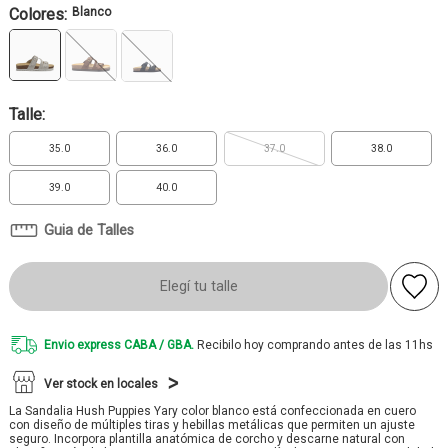
Colores:
Blanco
Talle:
35.0
36.0
37.0
38.0
39.0
40.0
Guia de Talles
Elegí tu talle
Envio express CABA / GBA.
Recibilo hoy comprando antes de las 11hs
Ver stock en locales
La Sandalia Hush Puppies Yary color blanco está confeccionada en cuero
con diseño de múltiples tiras y hebillas metálicas que permiten un ajuste
seguro. Incorpora plantilla anatómica de corcho y descarne natural con