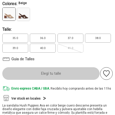
Colores:
Beige
Talle:
35.0
36.0
37.0
38.0
39.0
40.0
41.0
Guia de Talles
Elegí tu talle
Envio express CABA / GBA.
Recibilo hoy comprando antes de las 11hs
Ver stock en locales
La sandalia Hush Puppies Ava en color beige cuero descarne presenta un
diseño elegante con doble faja cruzada y pulsera ajustable con hebilla
metálica que asegura un calce firme y cómodo. Su plantilla está forrada e