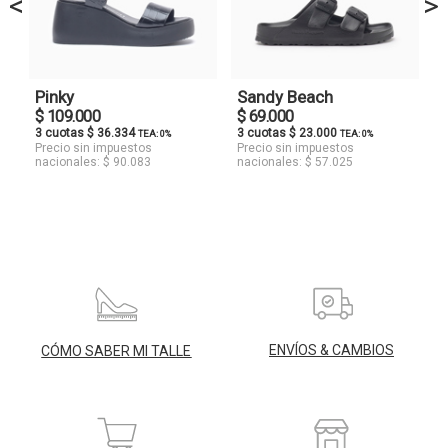
<
>
Pinky
Sandy Beach
$ 109.000
$ 69.000
3 cuotas $ 36.334
3 cuotas $ 23.000
TEA: 0%
TEA: 0%
Precio sin impuestos
Precio sin impuestos
nacionales: $ 90.083
nacionales: $ 57.025
ENVÍOS & CAMBIOS
CÓMO SABER MI TALLE