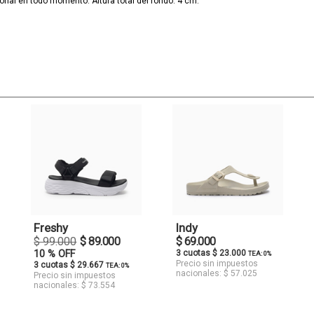
onal en todo momento. Altura total del fondo: 4 cm.
Freshy
Indy
$ 99.000
$ 89.000
$ 69.000
10 % OFF
3 cuotas $ 23.000
TEA: 0%
Precio sin impuestos
3 cuotas $ 29.667
TEA: 0%
nacionales: $ 57.025
Precio sin impuestos
nacionales: $ 73.554