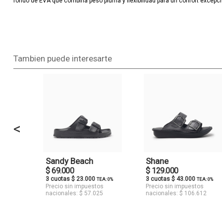
fondo de EVA que combina peso pluma y flexibilidad para un confort excepci
Tambien puede interesarte
<
Sandy Beach
Shane
$ 69.000
$ 129.000
3 cuotas $ 23.000
3 cuotas $ 43.000
TEA: 0%
TEA: 0%
Precio sin impuestos
Precio sin impuestos
nacionales: $ 57.025
nacionales: $ 106.612