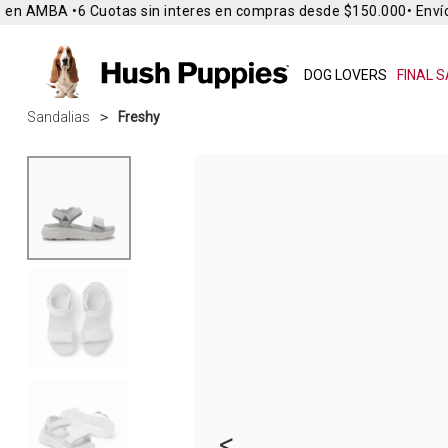
en AMBA •
6 Cuotas sin interes en compras desde $150.000
• Envío 
DOG LOVERS
FINAL S
Sandalias
Freshy
<