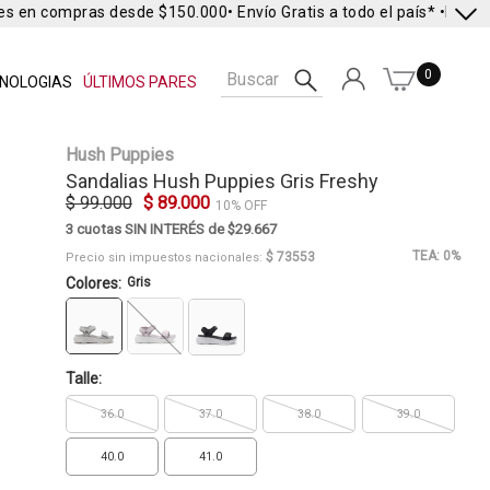
es en compras desde $150.000
• Envío Gratis a todo el país* •
Envío E
0
NOLOGIAS
ÚLTIMOS PARES
Hush Puppies
Sandalias
Hush Puppies
Gris Freshy
$ 99.000
$ 89.000
10% OFF
3 cuotas SIN INTERÉS de $29.667
TEA: 0%
$ 73553
Precio sin impuestos nacionales:
Colores:
Gris
Talle:
36.0
37.0
38.0
39.0
40.0
41.0