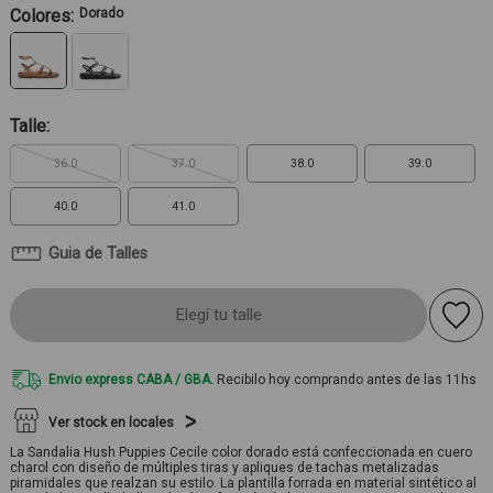
Colores:
Dorado
Talle:
36.0
37.0
38.0
39.0
40.0
41.0
Guia de Talles
Elegí tu talle
Envio express CABA / GBA.
Recibilo hoy comprando antes de las 11hs
Ver stock en locales
La Sandalia Hush Puppies Cecile color dorado está confeccionada en cuero
charol con diseño de múltiples tiras y apliques de tachas metalizadas
piramidales que realzan su estilo. La plantilla forrada en material sintético al