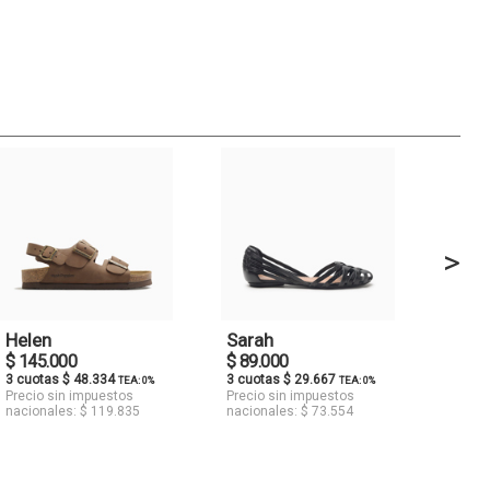
>
Helen
Sarah
$ 145.000
$ 89.000
3 cuotas $ 48.334
3 cuotas $ 29.667
TEA: 0%
TEA: 0%
Precio sin impuestos
Precio sin impuestos
nacionales: $ 119.835
nacionales: $ 73.554