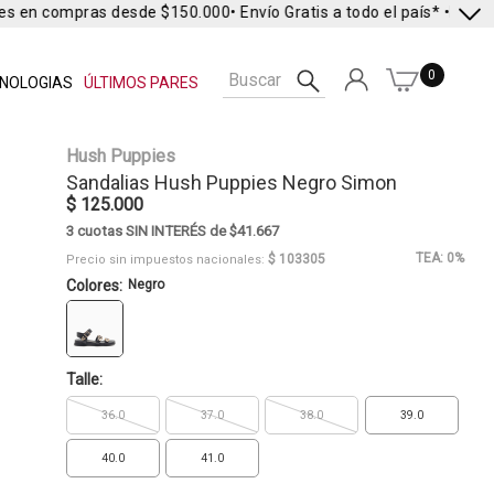
es en compras desde $150.000
• Envío Gratis a todo el país* •
Envío E
0
NOLOGIAS
ÚLTIMOS PARES
Hush Puppies
Sandalias
Hush Puppies
Negro Simon
$ 125.000
3 cuotas SIN INTERÉS de $41.667
TEA: 0%
$ 103305
Precio sin impuestos nacionales:
Colores:
Negro
Talle:
36.0
37.0
38.0
39.0
40.0
41.0