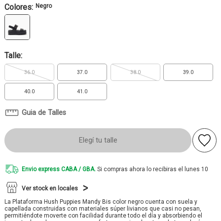
Colores:
Negro
Talle:
36.0
37.0
38.0
39.0
40.0
41.0
Guia de Talles
Elegí tu talle
Envio express CABA / GBA.
Si compras ahora lo recibiras el lunes 10
Ver stock en locales
La Plataforma Hush Puppies Mandy Bis color negro cuenta con suela y
capellada construidas con materiales súper livianos que casi no pesan,
permitiéndote moverte con facilidad durante todo el día y absorbiendo el