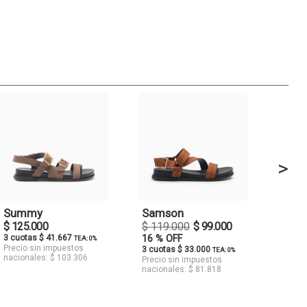
>
Summy
Samson
$ 125.000
$ 119.000
$ 99.000
3 cuotas $ 41.667
16 % OFF
TEA: 0%
Precio sin impuestos
3 cuotas $ 33.000
TEA: 0%
nacionales: $ 103.306
Precio sin impuestos
nacionales: $ 81.818