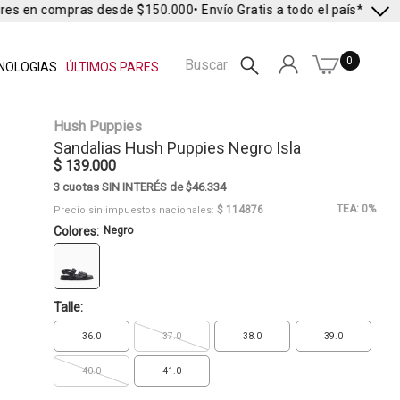
res en compras desde $150.000
• Envío Gratis a todo el país* •
Envío 
0
NOLOGIAS
ÚLTIMOS PARES
Hush Puppies
Sandalias
Hush Puppies
Negro Isla
$ 139.000
3 cuotas SIN INTERÉS de $46.334
TEA: 0%
$ 114876
Precio sin impuestos nacionales:
Colores:
Negro
Talle:
36.0
37.0
38.0
39.0
40.0
41.0