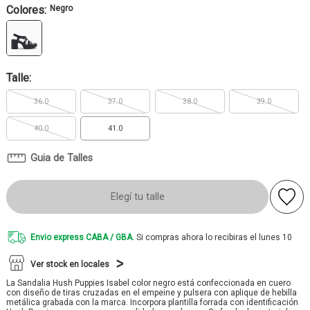
Colores:
Negro
Talle:
36.0
37.0
38.0
39.0
40.0
41.0
Guia de Talles
Elegí tu talle
Envio express CABA / GBA.
Si compras ahora lo recibiras el lunes 10
Ver stock en locales
La Sandalia Hush Puppies Isabel color negro está confeccionada en cuero
con diseño de tiras cruzadas en el empeine y pulsera con aplique de hebilla
metálica grabada con la marca. Incorpora plantilla forrada con identificación